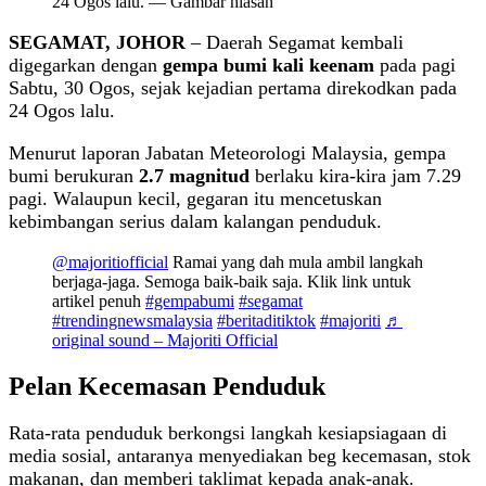
24 Ogos lalu. — Gambar hiasan
SEGAMAT, JOHOR
– Daerah Segamat kembali
digegarkan dengan
gempa bumi kali keenam
pada pagi
Sabtu, 30 Ogos, sejak kejadian pertama direkodkan pada
24 Ogos lalu.
Menurut laporan Jabatan Meteorologi Malaysia, gempa
bumi berukuran
2.7 magnitud
berlaku kira-kira jam 7.29
pagi. Walaupun kecil, gegaran itu mencetuskan
kebimbangan serius dalam kalangan penduduk.
@majoritiofficial
Ramai yang dah mula ambil langkah
berjaga-jaga. Semoga baik-baik saja. Klik link untuk
artikel penuh
#gempabumi
#segamat
#trendingnewsmalaysia
#beritaditiktok
#majoriti
♬
original sound – Majoriti Official
Pelan Kecemasan Penduduk
Rata-rata penduduk berkongsi langkah kesiapsiagaan di
media sosial, antaranya menyediakan beg kecemasan, stok
makanan, dan memberi taklimat kepada anak-anak.