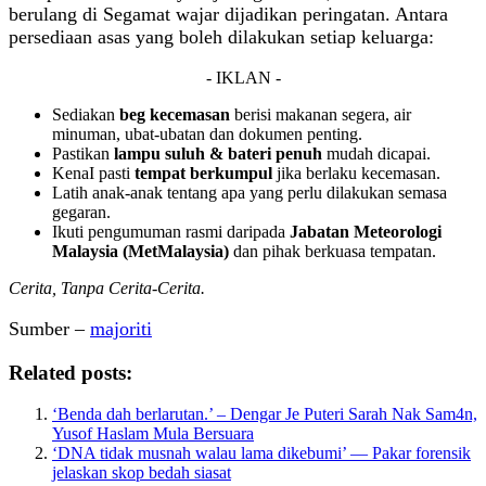
berulang di Segamat wajar dijadikan peringatan. Antara
persediaan asas yang boleh dilakukan setiap keluarga:
- IKLAN -
Sediakan
beg kecemasan
berisi makanan segera, air
minuman, ubat-ubatan dan dokumen penting.
Pastikan
lampu suluh & bateri penuh
mudah dicapai.
KenaI pasti
tempat berkumpul
jika berlaku kecemasan.
Latih anak-anak tentang apa yang perlu dilakukan semasa
gegaran.
Ikuti pengumuman rasmi daripada
Jabatan Meteorologi
Malaysia (MetMalaysia)
dan pihak berkuasa tempatan.
Cerita, Tanpa Cerita-Cerita.
Sumber –
majoriti
Related posts:
‘Benda dah berlarutan.’ – Dengar Je Puteri Sarah Nak Sam4n,
Yusof Haslam Mula Bersuara
‘DNA tidak musnah walau lama dikebumi’ — Pakar forensik
jelaskan skop bedah siasat