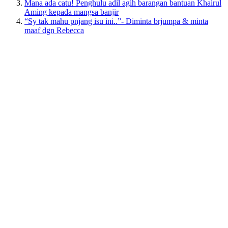
Mana ada catu! Penghulu adil agih barangan bantuan Khairul
Aming kepada mangsa banjir
“Sy tak mahu pnjang isu ini..”- Diminta brjumpa & minta
maaf dgn Rebecca