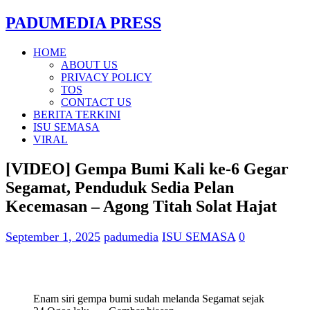
PADUMEDIA PRESS
HOME
ABOUT US
PRIVACY POLICY
TOS
CONTACT US
BERITA TERKINI
ISU SEMASA
VIRAL
[VIDEO] Gempa Bumi Kali ke-6 Gegar
Segamat, Penduduk Sedia Pelan
Kecemasan – Agong Titah Solat Hajat
September 1, 2025
padumedia
ISU SEMASA
0
Enam siri gempa bumi sudah melanda Segamat sejak