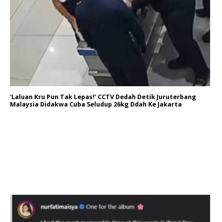
‘Laluan Kru Pun Tak Lepas!’ CCTV Dedah Detik Juruterbang
Malaysia Didakwa Cuba Seludup 26kg Ddah Ke Jakarta