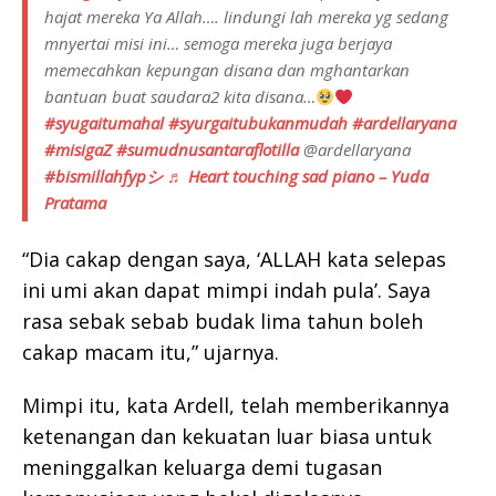
hajat mereka Ya Allah…. lindungi lah mereka yg sedang
mnyertai misi ini… semoga mereka juga berjaya
memecahkan kepungan disana dan mghantarkan
bantuan buat saudara2 kita disana…
#syugaitumahal
#syurgaitubukanmudah
#ardellaryana
#misigaZ
#sumudnusantaraflotilla
@ardellaryana
#bismillahfypシ
♬ Heart touching sad piano – Yuda
Pratama
“Dia cakap dengan saya, ‘ALLAH kata selepas
ini umi akan dapat mimpi indah pula’. Saya
rasa sebak sebab budak lima tahun boleh
cakap macam itu,” ujarnya.
Mimpi itu, kata Ardell, telah memberikannya
ketenangan dan kekuatan luar biasa untuk
meninggalkan keluarga demi tugasan