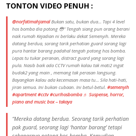
TONTON VIDEO PENUH :
@norfatimahjamal
Bukan satu, bukan dua… Tapi 4 level
hos bomba dia potong 😳” Tengah siang pun orang berani
naik rumah Kejadian ni berlaku dekat Semenyih. Mereka
datang berdua, sorang tarik perhatian guard sorang lagi
pura hantar barang padahal tengah potong hos bomba.
Lepas tu tukar peranan, distract guard yang sorang lagi
pula. Nasib baik ada CCTV rumah kalau tak mati2 ingat
budak2 yang main , memang tak perasan langsung.
Bayangkan kalau ada kecemasan masa tu… Sila hati-hati,
jiran semua. Ini bukan cubaan. Ini betul-betul.
#semenyih
#apartment
#cctv
#curihosbomba
♬ Suspense, horror,
piano and music box – takaya
“Mereka datang berdua. Seorang tarik perhatian
pak guard, seorang lagi ‘hantar barang’ tetapi
sebenarnya potong hos bomba. Kemudian