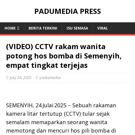
PADUMEDIA PRESS
HOME
BERITA TERKINI
ISU SEMASA
VIRAL
(VIDEO) CCTV rakam wanita
potong hos bomba di Semenyih,
empat tingkat terjejas
July 24, 2025
padumedia
SEMENYIH, 24 Julai 2025 – Sebuah rakaman
kamera litar tertutup (CCTV) tular sejak
semalam memaparkan seorang wanita
memotong dan mencuri hos pili bomba di