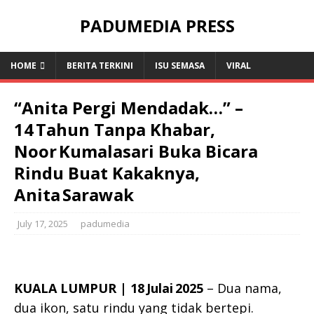
PADUMEDIA PRESS
HOME
BERITA TERKINI
ISU SEMASA
VIRAL
“Anita Pergi Mendadak…” –
14 Tahun Tanpa Khabar,
Noor Kumalasari Buka Bicara
Rindu Buat Kakaknya,
Anita Sarawak
July 17, 2025
padumedia
KUALA LUMPUR | 18 Julai 2025
– Dua nama,
dua ikon, satu rindu yang tidak bertepi.