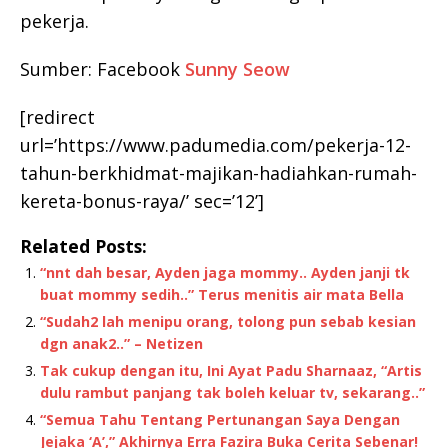
pekerja.
Sumber: Facebook
Sunny Seow
[redirect
url=’https://www.padumedia.com/pekerja-12-
tahun-berkhidmat-majikan-hadiahkan-rumah-
kereta-bonus-raya/’ sec=’12’]
Related Posts:
“nnt dah besar, Ayden jaga mommy.. Ayden janji tk
buat mommy sedih..” Terus menitis air mata Bella
“Sudah2 lah menipu orang, tolong pun sebab kesian
dgn anak2..” – Netizen
Tak cukup dengan itu, Ini Ayat Padu Sharnaaz, “Artis
dulu rambut panjang tak boleh keluar tv, sekarang..”
“Semua Tahu Tentang Pertunangan Saya Dengan
Jejaka ‘A’,” Akhirnya Erra Fazira Buka Cerita Sebenar!