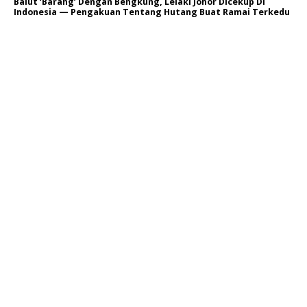
Balut ‘Barang’ Dengan Bengkung, Lelaki Johor Dicekup Di
Indonesia — Pengakuan Tentang Hutang Buat Ramai Terkedu