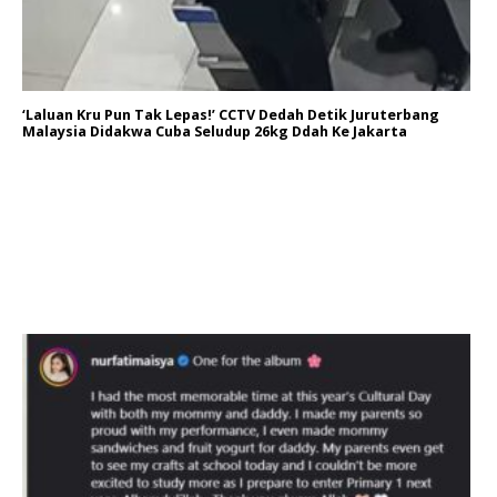
‘Laluan Kru Pun Tak Lepas!’ CCTV Dedah Detik Juruterbang
Malaysia Didakwa Cuba Seludup 26kg Ddah Ke Jakarta