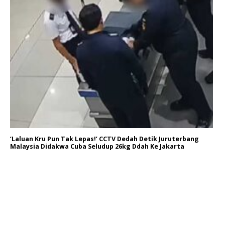
‘Laluan Kru Pun Tak Lepas!’ CCTV Dedah Detik Juruterbang
Malaysia Didakwa Cuba Seludup 26kg Ddah Ke Jakarta