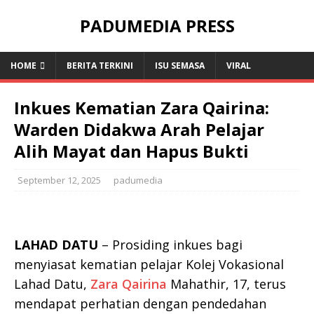
PADUMEDIA PRESS
HOME
BERITA TERKINI
ISU SEMASA
VIRAL
Inkues Kematian Zara Qairina:
Warden Didakwa Arah Pelajar
Alih Mayat dan Hapus Bukti
September 12, 2025
padumedia
LAHAD DATU
– Prosiding inkues bagi
menyiasat kematian pelajar Kolej Vokasional
Lahad Datu,
Zara Qairina
Mahathir, 17, terus
mendapat perhatian dengan pendedahan