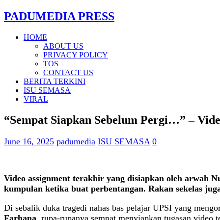
PADUMEDIA PRESS
HOME
ABOUT US
PRIVACY POLICY
TOS
CONTACT US
BERITA TERKINI
ISU SEMASA
VIRAL
“Sempat Siapkan Sebelum Pergi…” – Vide
June 16, 2025
padumedia
ISU SEMASA
0
Video assignment terakhir yang disiapkan oleh arwah N
kumpulan ketika buat perbentangan. Rakan sekelas juga
Di sebalik duka tragedi nahas bas pelajar UPSI yang meng
Farhana
, rupa-rupanya sempat menyiapkan tugasan video te