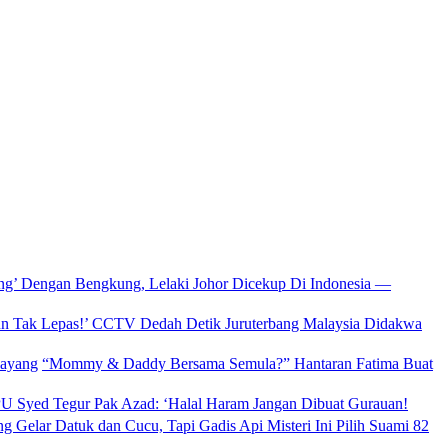
ang’ Dengan Bengkung, Lelaki Johor Dicekup Di Indonesia —
un Tak Lepas!’ CCTV Dedah Detik Juruterbang Malaysia Didakwa
“Mommy & Daddy Bersama Semula?” Hantaran Fatima Buat
 Syed Tegur Pak Azad: ‘Halal Haram Jangan Dibuat Gurauan!
g Gelar Datuk dan Cucu, Tapi Gadis Api Misteri Ini Pilih Suami 82