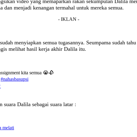
ongsikan video yang memaparkan rakan sekumpulan Dalila me
ila dan menjadi kenangan termahal untuk mereka semua.
- IKLAN -
la sudah menyiapkan semua tugasannya. Seumpama sudah tahu a
is melihat hasil kerja akhir Dalila itu.
 assignment kita semua 😭🥀
#nahasbasupsi
C
uara Dalila sebagai suara latar :
 melati