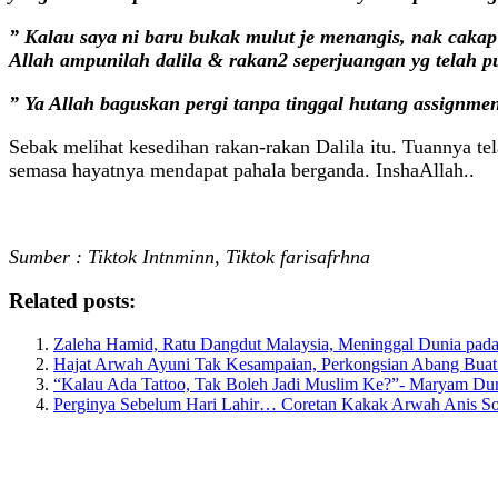
” Kalau saya ni baru bukak mulut je menangis, nak cakap 
Allah ampunilah dalila & rakan2 seperjuangan yg telah 
” Ya Allah baguskan pergi tanpa tinggal hutang assignmen
Sebak melihat kesedihan rakan-rakan Dalila itu. Tuannya te
semasa hayatnya mendapat pahala berganda. InshaAllah..
Sumber : Tiktok Intnminn, Tiktok farisafrhna
Related posts:
Zaleha Hamid, Ratu Dangdut Malaysia, Meninggal Dunia pada
Hajat Arwah Ayuni Tak Kesampaian, Perkongsian Abang Buat 
“Kalau Ada Tattoo, Tak Boleh Jadi Muslim Ke?”- Maryam Du
Perginya Sebelum Hari Lahir… Coretan Kakak Arwah Anis So