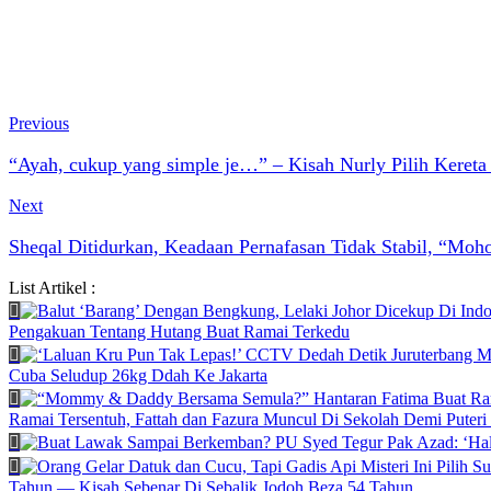
Previous
“Ayah, cukup yang simple je…” – Kisah Nurly Pilih Keret
Next
Sheqal Ditidurkan, Keadaan Pernafasan Tidak Stabil, “Mo
List Artikel :
Pengakuan Tentang Hutang Buat Ramai Terkedu
Cuba Seludup 26kg Ddah Ke Jakarta
Ramai Tersentuh, Fattah dan Fazura Muncul Di Sekolah Demi Puteri
Tahun — Kisah Sebenar Di Sebalik Jodoh Beza 54 Tahun