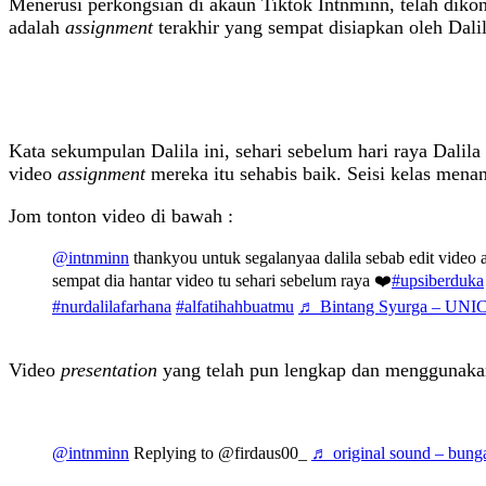
Menerusi perkongsian di akaun Tiktok Intnminn, telah dik
adalah
assignment
terakhir yang sempat disiapkan oleh Dal
Kata sekumpulan Dalila ini, sehari sebelum hari raya Dali
video
assignment
mereka itu sehabis baik. Seisi kelas menang
Jom tonton video di bawah :
@intnminn
thankyou untuk segalanyaa dalila sebab edit video
sempat dia hantar video tu sehari sebelum raya ❤️
#upsiberduka
#nurdalilafarhana
#alfatihahbuatmu
♬ Bintang Syurga – UNI
Video
presentation
yang telah pun lengkap dan menggunakan s
@intnminn
Replying to @firdaus00_
♬ original sound – bunga