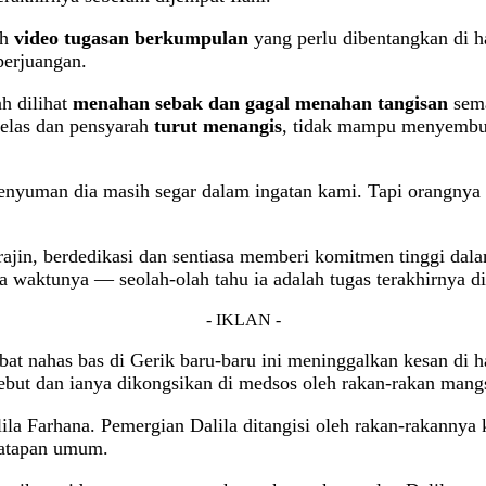
ah
video tugasan berkumpulan
yang perlu dibentangkan di h
perjuangan.
h dilihat
menahan sebak dan gagal menahan tangisan
sema
ekelas dan pensyarah
turut menangis
, tidak mampu menyembun
senyuman dia masih segar dalam ingatan kami. Tapi orangnya
ajin, berdedikasi dan sentiasa memberi komitmen tinggi dal
a waktunya — seolah-olah tahu ia adalah tugas terakhirnya di 
- IKLAN -
 nahas bas di Gerik baru-baru ini meninggalkan kesan di hat
ebut dan ianya dikongsikan di medsos oleh rakan-rakan mang
la Farhana. Pemergian Dalila ditangisi oleh rakan-rakannya 
tatapan umum.