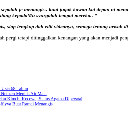
sepatah je menangis.. kuat jugak kawan kat depan ni menah
pulang kepadaMu syurgalah tempat mereka.. “
ts, siap lengkap dah edit videonya, semoga tennag arwah di
lah pergi tetapi ditinggalkan kenangan yang akan menjadi pe
 Usia 68 Tahun
Netizen Menitis Air Mata
rian Kimchi Kecewa, Status Agama Dipersoal
ffiyya Buat Ramai Menangis