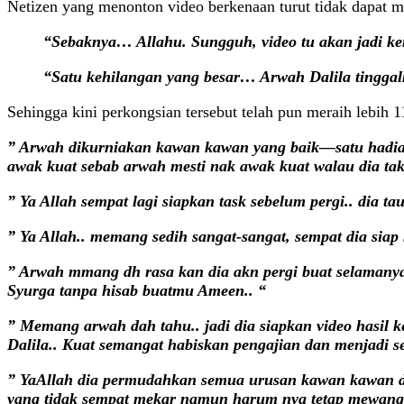
Netizen yang menonton video berkenaan turut tidak dapat 
“Sebaknya… Allahu. Sungguh, video tu akan jadi ke
“Satu kehilangan yang besar… Arwah Dalila tinggalk
Sehingga kini perkongsian tersebut telah pun meraih lebih 
” Arwah dikurniakan kawan kawan yang baik—satu hadiah
awak kuat sebab arwah mesti nak awak kuat walau dia tak l
” Ya Allah sempat lagi siapkan task sebelum pergi.. dia t
” Ya Allah.. memang sedih sangat-sangat, sempat dia siap
” Arwah mmang dh rasa kan dia akn pergi buat selamanya.
Syurga tanpa hisab buatmu Ameen.. “
” Memang arwah dah tahu.. jadi dia siapkan video hasil k
Dalila.. Kuat semangat habiskan pengajian dan menjadi se
” YaAllah dia permudahkan semua urusan kawan kawan dia s
yang tidak sempat mekar namun harum nya tetap mewangi 