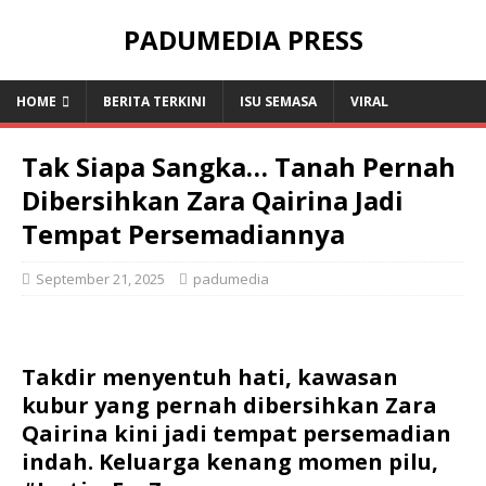
PADUMEDIA PRESS
HOME
BERITA TERKINI
ISU SEMASA
VIRAL
Tak Siapa Sangka… Tanah Pernah
Dibersihkan Zara Qairina Jadi
Tempat Persemadiannya
September 21, 2025
padumedia
Takdir menyentuh hati, kawasan
kubur yang pernah dibersihkan Zara
Qairina kini jadi tempat persemadian
indah. Keluarga kenang momen pilu,