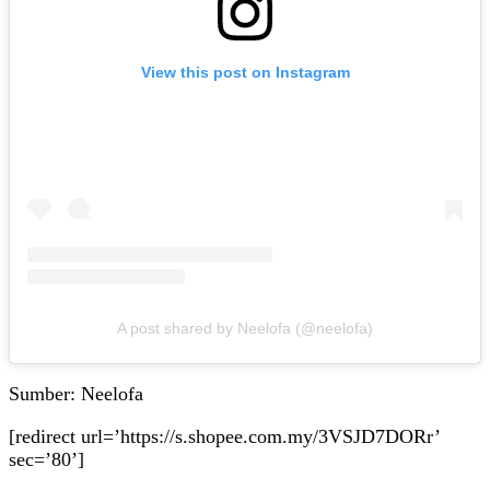
View this post on Instagram
A post shared by Neelofa (@neelofa)
Sumber: Neelofa
[redirect url=’https://s.shopee.com.my/3VSJD7DORr’
sec=’80’]