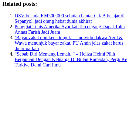
Related posts:
DSV belanja RM500,000 sebulan hantar Cik B belajar di
Sepanyol, jadi orang hebat dunia akhirat
Penggiat Tenis Amerika Syarikat Tercengang Dapat Tahu
Annas Farish Jadi Juara
‘Bayar zakat pun kena tunjuk’ – Individu dakwa Aeril &
Wawa menunjuk bayar zakat, PU Amin jelas zakat harus
diuar-uarkan
“Sebab Diri Memang Lemah..” – Heliza Helmi Pilih
Berjauhan Dengan Keluarga Di Bulan Ramadan, Pergi Ke
Turkiye Demi Cari Ilmu