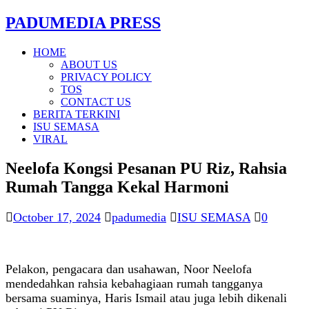
PADUMEDIA PRESS
HOME
ABOUT US
PRIVACY POLICY
TOS
CONTACT US
BERITA TERKINI
ISU SEMASA
VIRAL
Neelofa Kongsi Pesanan PU Riz, Rahsia
Rumah Tangga Kekal Harmoni
October 17, 2024
padumedia
ISU SEMASA
0
Pelakon, pengacara dan usahawan, Noor Neelofa
mendedahkan rahsia kebahagiaan rumah tangganya
bersama suaminya, Haris Ismail atau juga lebih dikenali