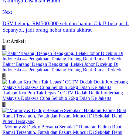
Akhirnya Disahkan Hamil
Next
DSV belanja RM500,000 sebulan hantar Cik B belajar di
Sepanyol, jadi orang hebat dunia akhirat
List Artikel :
Balut ‘Barang’ Dengan Bengkung, Lelaki Johor Dicekup Di
Indonesia — Pengakuan Tentang Hutang Buat Ramai Terkedu
‘Laluan Kru Pun Tak Lepas!’ CCTV Dedah Detik Juruterbang
Malaysia Didakwa Cuba Seludup 26kg Ddah Ke Jakarta
“Mommy & Daddy Bersama Semula?” Hantaran Fatima Buat
Ramai Tersentuh, Fattah dan Fazura Muncul Di Sekolah Demi