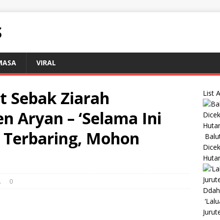
S
MASA
VIRAL
t Sebak Ziarah
List A
Aryan – ‘Selama Ini
Terbaring, Mohon
Balu
Dice
Huta
A
0
‘Lal
Jurut