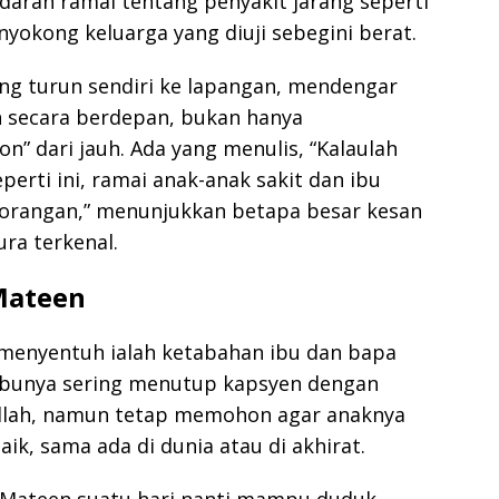
aran ramai tentang penyakit jarang seperti
yokong keluarga yang diuji sebegini berat.
ang turun sendiri ke lapangan, mendengar
 secara berdepan, bukan hanya
n” dari jauh. Ada yang menulis, “Kalaulah
erti ini, ramai anak-anak sakit dan ibu
eorangan,” menunjukkan betapa besar kesan
ura terkenal.
Mateen
g menyentuh ialah ketabahan ibu dan bapa
 ibunya sering menutup kapsyen dengan
Allah, namun tetap memohon agar anaknya
aik, sama ada di dunia atau di akhirat.