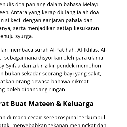
enulis doa panjang dalam bahasa Melayu
n. Antara yang kerap diulang ialah doa
n si kecil dengan ganjaran pahala dan
nya, serta menjadikan setiap kesukaran
menuju syurga.
n membaca surah Al-Fatihah, Al-Ikhlas, Al-
kit, sebagaimana disyorkan oleh para ulama
sy-Syifaa dan zikir-zikir pendek memohon
 bukan sekadar seorang bayi yang sakit,
ngatkan orang dewasa bahawa nikmat
ng boleh dipandang ringan.
erat Buat Mateen & Keluarga
n di mana cecair serebrospinal terkumpul
 otak, menyebabkan tekanan meningkat dan