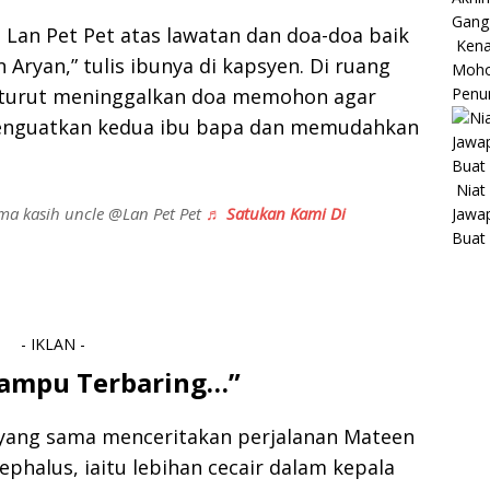
e Lan Pet Pet atas lawatan dan doa-doa baik
Kena
yan,” tulis ibunya di kapsyen. Di ruang
Moho
 turut meninggalkan doa memohon agar
Penu
enguatkan kedua ibu bapa dan memudahkan
Niat
ma kasih uncle @Lan Pet Pet
♬ Satukan Kami Di
Jawap
Buat
- IKLAN -
Mampu Terbaring…”
 yang sama menceritakan perjalanan Mateen
halus, iaitu lebihan cecair dalam kepala