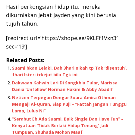
Hasil perkongsian hidup itu, mereka
dikurniakan Jebat Jayden yang kini berusia
tujuh tahun.
[redirect url=’https://shope.ee/9KLFf1Vxn3′
sec=’19’]
Related Posts:
Suami bkan Lelaki, Dah 3hari nikah tp Tak ‘disentuh’.
1hari Isteri trkejut bila Tgk ini.
Dakwaan Kahwin Lari Di Songkhla Tular, Marissa
Dania ‘Unfollow’ Norman Hakim & Abby Abadi?
Netizen Terpegun Dengar Suara Amira Othman
Mengaji Al-Quran, Siap Puji – “Fattah Jangan Tunggu
Lama, Lulus Ni”
“Serabut Eh Ada Suami, Baik Single Dan Have Fun” –
Kenyataan ‘Tidak Berlaki Hidup Tenang’ Jadi
Tumpuan, Shuhada Mohon Maaf