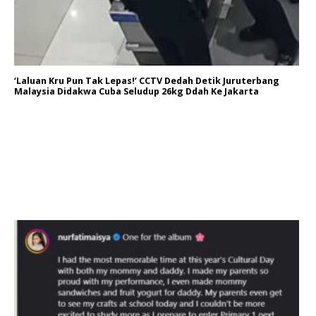
‘Laluan Kru Pun Tak Lepas!’ CCTV Dedah Detik Juruterbang
Malaysia Didakwa Cuba Seludup 26kg Ddah Ke Jakarta