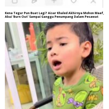
Kena Tegur Pun Buat Lagi? Aisar Khaled Akhirnya Mohon Maaf,
Akui ‘Burn Out’ Sampai Ganggu Penumpang Dalam Pesawat