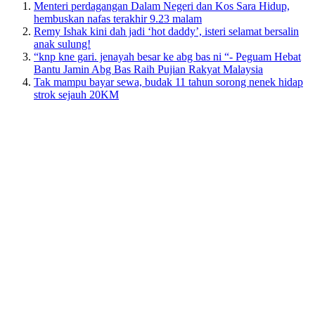
Menteri perdagangan Dalam Negeri dan Kos Sara Hidup,
hembuskan nafas terakhir 9.23 malam
Remy Ishak kini dah jadi ‘hot daddy’, isteri selamat bersalin
anak sulung!
“knp kne gari. jenayah besar ke abg bas ni “- Peguam Hebat
Bantu Jamin Abg Bas Raih Pujian Rakyat Malaysia
Tak mampu bayar sewa, budak 11 tahun sorong nenek hidap
strok sejauh 20KM