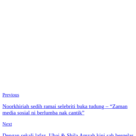
Previous
Noorkhiriah sedih ramai selebriti buka tudung – “Zaman
media sosial ni berlumba nak cantik”
Next
Dengan sekali lafaz, Ubai & Shila Amzah kini sah bergelar