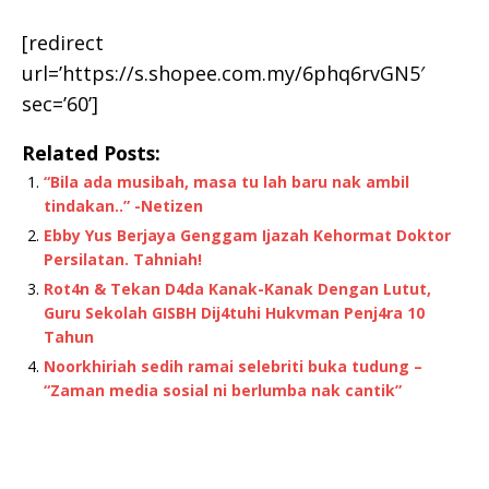
[redirect
url=’https://s.shopee.com.my/6phq6rvGN5′
sec=’60’]
Related Posts:
“Bila ada musibah, masa tu lah baru nak ambil
tindakan..” -Netizen
Ebby Yus Berjaya Genggam Ijazah Kehormat Doktor
Persilatan. Tahniah!
Rot4n & Tekan D4da Kanak-Kanak Dengan Lutut,
Guru Sekolah GISBH Dij4tuhi Hukvman Penj4ra 10
Tahun
Noorkhiriah sedih ramai selebriti buka tudung –
“Zaman media sosial ni berlumba nak cantik”