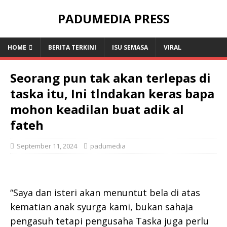
PADUMEDIA PRESS
HOME
BERITA TERKINI
ISU SEMASA
VIRAL
Seorang pun tak akan terlepas di
taska itu, Ini tlndakan keras bapa
mohon keadilan buat adik al
fateh
September 11, 2024
padumedia
“Saya dan isteri akan menuntut bela di atas
kematian anak syurga kami, bukan sahaja
pengasuh tetapi pengusaha Taska juga perlu